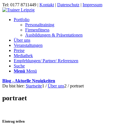
Tel: 0177 8711449 |
Kontakt
|
Datenschutz
|
Impressum
Portfolio
Personaltraining
Firmenfitness
Ausbildungen & Präsentationen
Über uns
Veranstaltungen
Preise
Mediathek
Empfehlungen/ Partner/ Referenzen
Suche
Menü
Menü
Blog - Aktuelle Neuigkeiten
Du bist hier:
Startseite
1
/
Über uns
2
/
portraet
portraet
Eintrag teilen